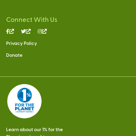
Connect With Us
(link
(link
(link
is
is
is
Privacy Policy
external)
external)
external)
Donate
Learn about our 1% for the